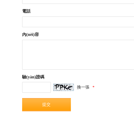
電話
內(nèi)容
驗(yàn)證碼
換一張
*
提交