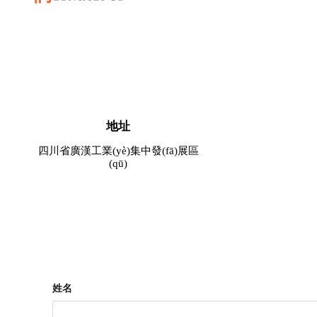
地址
四川省廣漢工業(yè)集中發(fā)展區
(qū)
姓名